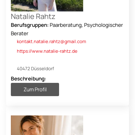
authentisches Leben mit Freude, Leichtigkeit
und Verbindung zu führen.
Natalie Rahtz
Berufsgruppen:
Paarberatung, Psychologischer
Berater
kontakt.natalie.rahtz@gmail.com
https://www.natalie-rahtz.de
40472 Düsseldorf
Beschreibung:
Zum Profil