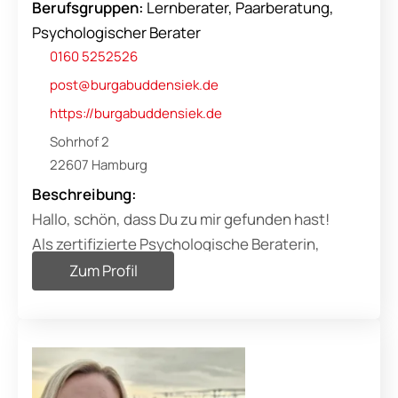
Berufsgruppen:
Lernberater, Paarberatung,
Psychologischer Berater
0160 5252526
post@burgabuddensiek.de
https://burgabuddensiek.de
Sohrhof 2
22607 Hamburg
Beschreibung:
Hallo, schön, dass Du zu mir gefunden hast!
Als zertifizierte Psychologische Beraterin,
Paarberaterin und Lernberaterin habe ich mich
Zum Profil
auf die
Erziehungs- und Lernberatung
spezialisiert.Ich berate
Eltern
, die sich von der Erziehung angestrengt fühlen
und sich mehr Leichtigkeit im Familienalltag und