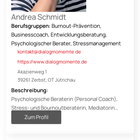
authentisches Leben mit Freude, Leichtigkeit
und Verbindung zu führen.
Andrea Schmidt
Berufsgruppen:
Burnout-Prävention,
Businesscoach, Entwicklungsberatung,
Psychologischer Berater, Stressmanagement
kontakt@dialogmomemte.de
https://www.dialogmomente.de
Akazienweg 1
39261 Zerbst, OT Jütrichau
Beschreibung:
Psychologische Beraterin (Personal Coach),
Stress- und Bournoutberaterin, Mediatorin
(M.M.) und Sozialpädagogin (B.A.).
Sind deine Wege gerade zu uneben, steinig und
Zum Profil
schwierig zu gehen?
Fühlst du dich gestresst, ausgepowert, müde
Gehen wir es gemeinsam an!