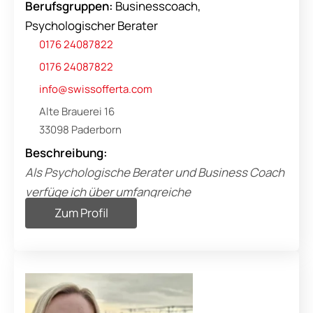
Berufsgruppen:
Businesscoach,
Psychologischer Berater
0176 24087822
0176 24087822
info@swissofferta.com
Alte Brauerei 16
33098 Paderborn
Beschreibung:
Als Psychologische Berater und Business Coach
verfüge ich über umfangreiche
Erfahrung in der Unterstützung von Menschen
Zum Profil
dabei, persönliche und berufliche
Herausforderungen zu meistern. Mit einem
tiefen Verständnis für psychologische
Prozesse und betriebswirtschaftliche
Zusammenhänge arbeite ich einfühlsam und