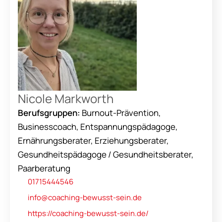
lösungsorientiert mit meinen Klienten
zusammen. Meine Stärken liegen in der
individuellen Beratung sowie der Entwicklung
von maßgeschneiderten Coaching-
Programmen, um Menschen dabei zu helfen, ihr
volles Potenzial zu entfalten und
ihre Ziele zu erreichen.
Nicole Markworth
Berufsgruppen:
Burnout-Prävention,
Businesscoach, Entspannungspädagoge,
Ernährungsberater, Erziehungsberater,
Gesundheitspädagoge / Gesundheitsberater,
Paarberatung
01715444546
info@coaching-bewusst-sein.de
https://coaching-bewusst-sein.de/