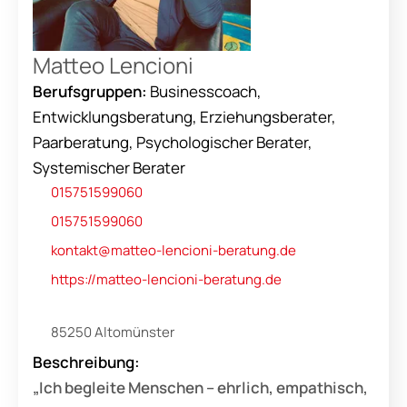
verankerter Emotionen & Gefühle in unserem
Unterbewusstsein der Schlüssel zu einer
Veränderung sein können.
Matteo Lencioni
Berufsgruppen:
Businesscoach,
Entwicklungsberatung, Erziehungsberater,
Paarberatung, Psychologischer Berater,
Systemischer Berater
015751599060
015751599060
kontakt@matteo-lencioni-beratung.de
https://matteo-lencioni-beratung.de
85250 Altomünster
Beschreibung:
„Ich begleite Menschen – ehrlich, empathisch,